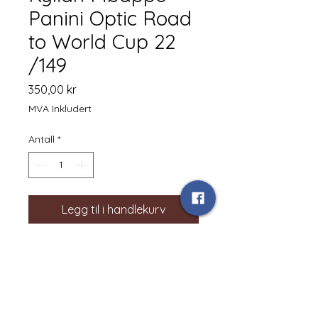
Panini Optic Road
to World Cup 22
/149
Pris
350,00 kr
MVA Inkludert
Antall
*
Legg til i handlekurv
Returerklæring