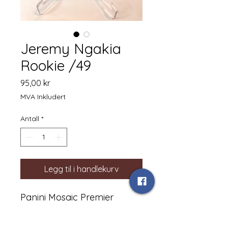
Jeremy Ngakia
Rookie /49
Pris
95,00 kr
MVA Inkludert
Antall
*
Legg til i handlekurv
Panini Mosaic Premier
League - Watford