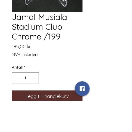
Jamal Musiala
Stadium Club
Chrome /199
Pris
185,00 kr
MVA Inkludert
Antall
*
Legg til i handlekurv