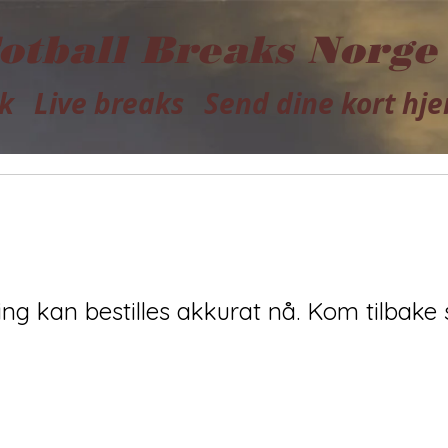
otball Breaks Norge
k
Live breaks
Send dine kort hj
ing kan bestilles akkurat nå. Kom tilbake 