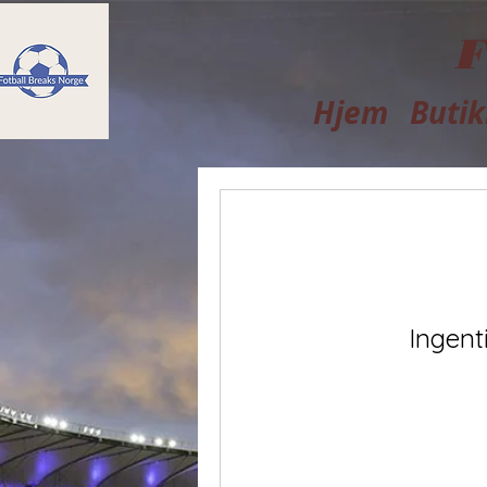
F
Hjem
Butik
Ingent