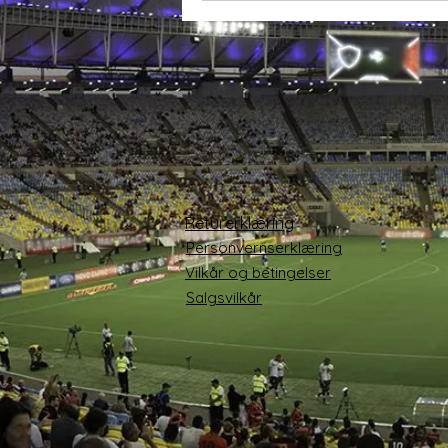
Returerklæring
Personvernserklæring
Vilkår og betingelser
Salgsvilkår