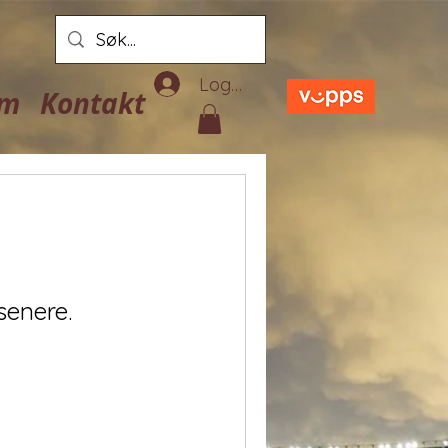
Logg inn
em
Kontakt
senere.